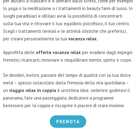
per aiutarti a rilassarti e a liberarti dallo stress, come per esempio
lo yoga o la meditazione o i trattamenti in beauty farm di lusso. In
luoghi paradisiaci e idilliaci avrai la possibilità di concentrarti
sulla tua vita e ritrovare il tuo equilibrio psicofisico, il tuo centro.
Scegli i trattamenti termali e le attività olistiche che preferisci,
per creare personalmente la tua
vacanza relax
.
Approfitta delle
offerte vacanze relax
per evadere dagli impegni
frenetici, ricaricarti, rinnovare e riequilibrare mente, spirito e corpo.
Se desideri, inoltre, passare del tempo di qualità con la tua dolce
metà – spesso ostacolato dalla frenesia della vita quotidiana –
un
viaggio relax in coppia
è un’ottima idea: sedetevi, godetevi il
panorama, fate una passeggiata, dedicatevi a programmi
benessere per la coppia e riscoprire il piacere di stare insieme.
PRENOTA