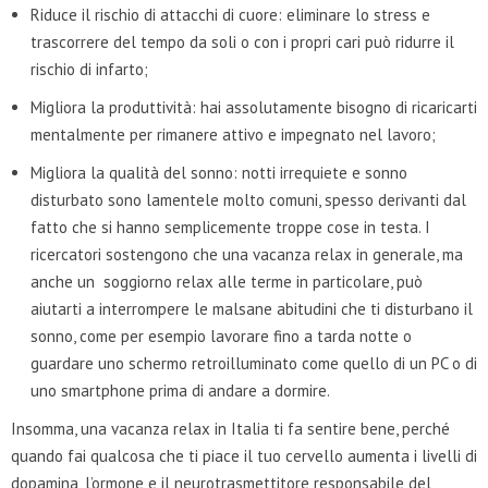
Riduce il rischio di attacchi di cuore: eliminare lo stress e
trascorrere del tempo da soli o con i propri cari può ridurre il
rischio di infarto;
Migliora la produttività: hai assolutamente bisogno di ricaricarti
mentalmente per rimanere attivo e impegnato nel lavoro;
Migliora la qualità del sonno: notti irrequiete e sonno
disturbato sono lamentele molto comuni, spesso derivanti dal
fatto che si hanno semplicemente troppe cose in testa. I
ricercatori sostengono che una vacanza relax in generale, ma
anche un soggiorno relax alle terme in particolare, può
aiutarti a interrompere le malsane abitudini che ti disturbano il
sonno, come per esempio lavorare fino a tarda notte o
guardare uno schermo retroilluminato come quello di un PC o di
uno smartphone prima di andare a dormire.
Insomma, una vacanza relax in Italia ti fa sentire bene, perché
quando fai qualcosa che ti piace il tuo cervello aumenta i livelli di
dopamina, l’ormone e il neurotrasmettitore responsabile del