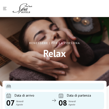
BENESSERE
|
PER LA PERSONA
Relax
Data di arrivo
Data di partenza
07
08
Venerdì
Venerdì
Agosto
Agosto