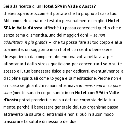
Sei alla ricerca di un
Hotel SPA in Valle d’Aosta?
thebestspahotels.com è il portale che fa proprio al caso tuo.
Abbiamo selezionato e testato personalmente i migliori
Hotel
SPA in Valle d’Aosta
affinché tu possa concederti quello che è,
senza tema di smentita, uno dei maggiori doni –
se non
addirittura il più grande
– che tu possa fare al tuo corpo e alla
tua mente: un soggiorno in un hotel con centro benessere.
Un’esperienza da compiere almeno una volta nella vita, per
allontanarti dallo stress quotidiano, per concentrarti solo su te
stesso e il tuo benessere fisico e per dedicarti, eventualmente, a
discipline spirituali come lo yoga e la meditazione. Perché non è
un caso se gli antichi romani affermavano
mens sana in corpore
sano
(mente sana in corpo sano): in un
Hotel con SPA in Valle
d’Aosta
potrai prenderti cura sia del tuo corpo sia della tua
mente, perché il benessere generale del tuo organismo passa
attraverso la salute di entrambi e non si può in alcun modo
trascurare la salute di nessuno dei due.