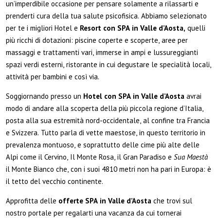
un’imperdibile occasione per pensare solamente a rilassarti e
prenderti cura della tua salute psicofisica. Abbiamo selezionato
per te i migliori Hotel e
Resort con SPA in Valle d’Aosta,
quelli
più ricchi di dotazioni: piscine coperte e scoperte, aree per
massaggi e trattamenti vari, immerse in ampi e lussureggianti
spazi verdi esterni, ristorante in cui degustare le specialità locali,
attività per bambini e così via.
Soggiornando presso un
Hotel con SPA in Valle d’Aosta
avrai
modo di andare alla scoperta della più piccola regione d’Italia,
posta alla sua estremità nord-occidentale, al confine tra Francia
e Svizzera. Tutto parla di vette maestose, in questo territorio in
prevalenza montuoso, e soprattutto delle cime più alte delle
Alpi come il Cervino, Il Monte Rosa, il Gran Paradiso e
Sua Maestà
il Monte Bianco che, con i suoi 4810 metri non ha pari in Europa: è
il tetto del vecchio continente.
Approfitta delle
offerte SPA in Valle d’Aosta
che trovi sul
nostro portale per regalarti una vacanza da cui tornerai