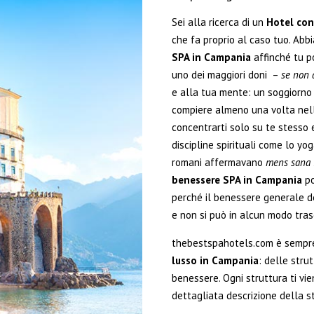
Sei alla ricerca di un
Hotel co
che fa proprio al caso tuo. Ab
SPA in Campania
affinché tu p
uno dei maggiori doni –
se non 
e alla tua mente: un soggiorno
compiere almeno una volta nella
concentrarti solo su te stesso e
discipline spirituali come lo yo
romani affermavano
mens sana 
benessere SPA in Campania
po
perché il benessere generale d
e non si può in alcun modo tras
thebestspahotels.com è sempre a
lusso in Campania
: delle stru
benessere. Ogni struttura ti vi
dettagliata descrizione della s