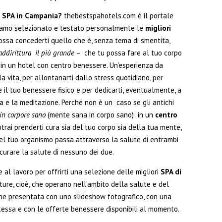
n SPA in Campania?
thebestspahotels.com è il portale
biamo selezionato e testato personalmente le
migliori
ossa concederti quello che è, senza tema di smentita,
addirittura il più grande
– che tu possa fare al tuo corpo
 in un hotel con centro benessere. Un’esperienza da
 vita, per allontanarti dallo stress quotidiano, per
 il tuo benessere fisico e per dedicarti, eventualmente, a
ga e la meditazione. Perché non è un caso se gli antichi
in corpore sano
(mente sana in corpo sano): in un
centro
trai prenderti cura sia del tuo corpo sia della tua mente,
el tuo organismo passa attraverso la salute di entrambi
curare la salute di nessuno dei due.
l lavoro per offrirti una selezione delle migliori
SPA di
tture, cioè, che operano nell’ambito della salute e del
ene presentata con uno slideshow fotografico, con una
tessa e con le offerte benessere disponibili al momento.