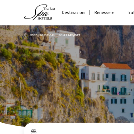
Destinazioni
Benessere
Tra
Home
|
Destinazioni
|
Italia
|
Campania