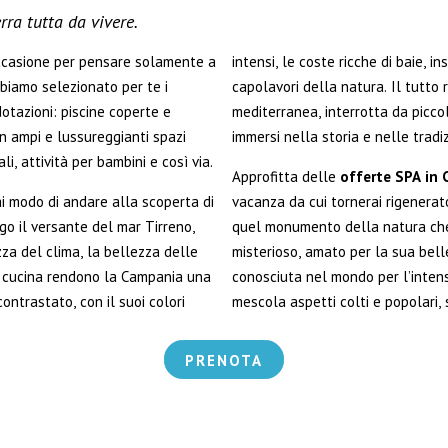
rra tutta da vivere.
occasione per pensare solamente a
intensi, le coste ricche di baie, in
bbiamo selezionato per te i
capolavori della natura. Il tutto 
dotazioni: piscine coperte e
mediterranea, interrotta da piccol
n ampi e lussureggianti spazi
immersi nella storia e nelle trad
li, attività per bambini e così via.
Approfitta delle
offerte SPA in
i modo di andare alla scoperta di
vacanza da cui tornerai rigenerat
go il versante del mar Tirreno,
quel monumento della natura che 
zza del clima, la bellezza delle
misterioso, amato per la sua bell
 la cucina rendono la Campania una
conosciuta nel mondo per l’intensi
contrastato, con il suoi colori
mescola aspetti colti e popolari, s
PRENOTA